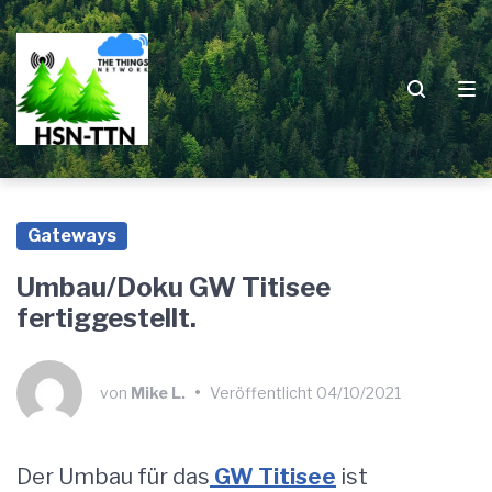
Zur
Zum
Zum
Hauptnavigation
Inhalt
Footer
springen
springen
springen
Gateways
Umbau/Doku GW Titisee
fertiggestellt.
von
Mike L.
•
Veröffentlicht
04/10/2021
Der Umbau für das
GW Titisee
ist