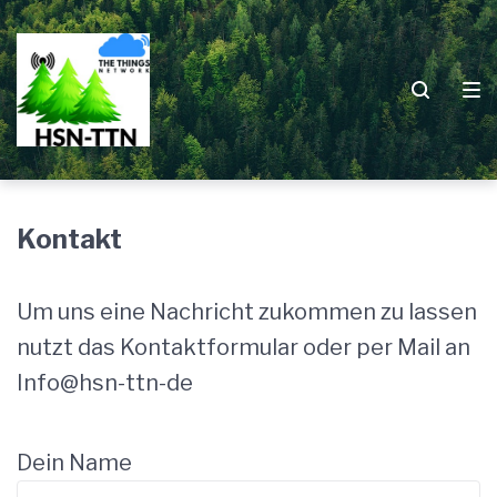
Zur
Zum
Zum
Hauptnavigation
Inhalt
Footer
springen
springen
springen
Kontakt
Um uns eine Nachricht zukommen zu lassen
nutzt das Kontaktformular oder per Mail an
Info@hsn-ttn-de
Dein Name