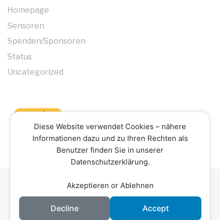
Homepage
Sensoren
Spenden/Sponsoren
Status
Uncategorized
Diese Website verwendet Cookies – nähere
Informationen dazu und zu Ihren Rechten als
Benutzer finden Sie in unserer
Datenschutzerklärung.
Akzeptieren or Ablehnen
Datenschutzerklärung
Impressum
Kontakt
Copyright © 2026 Hochschwarzwald Smart Net -
Decline
Accept
TheThingsNetwork. Hostet by
Sponsor Universe