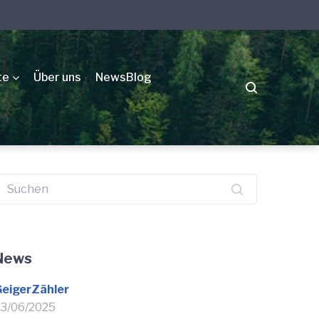
te
Über uns
NewsBlog
uchen
ach:
News
eigerZähler
3/06/2025