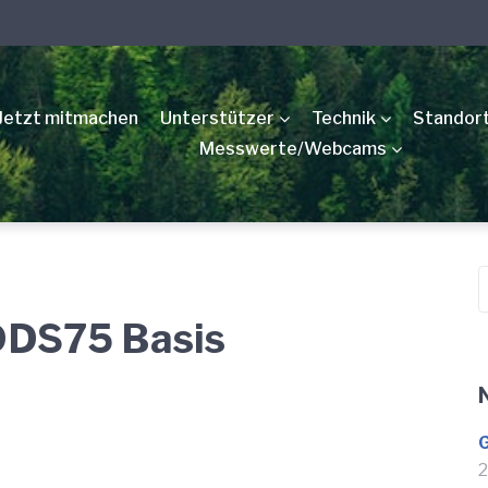
Jetzt mitmachen
Unterstützer
Technik
Standor
Messwerte/Webcams
S
n
DDS75 Basis
G
2