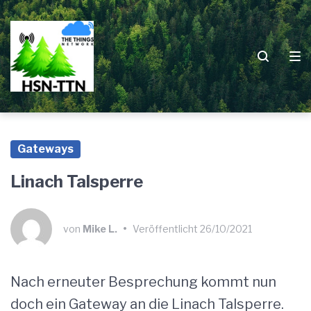
Zur
Zum
Zum
Hauptnavigation
Inhalt
Footer
springen
springen
springen
Gateways
Linach Talsperre
von
Mike L.
•
Veröffentlicht
26/10/2021
Nach erneuter Besprechung kommt nun
doch ein Gateway an die Linach Talsperre.