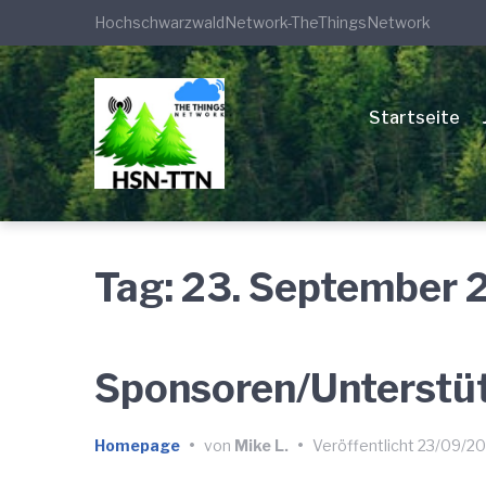
Zur
Zum
Zum
HochschwarzwaldNetwork-TheThingsNetwork
Hauptnavigation
Inhalt
Footer
springen
springen
springen
Startseite
Tag:
23. September 
Sponsoren/Unterstüt
Homepage
•
von
Mike L.
•
Veröffentlicht
23/09/20