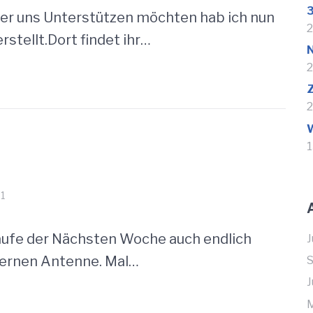
3
 oder uns Unterstützen möchten hab ich nun
2
stellt.Dort findet ihr…
2
2
1
1
aufe der Nächsten Woche auch endlich
J
ernen Antenne. Mal…
J
M