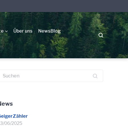
te
Über uns
NewsBlog
uchen
ach:
News
eigerZähler
3/06/2025