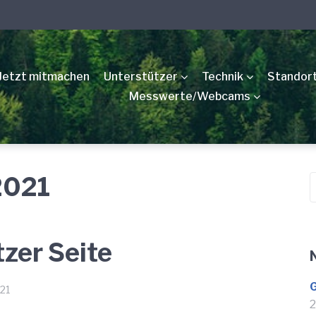
Jetzt mitmachen
Unterstützer
Technik
Standor
Messwerte/Webcams
2021
S
n
zer Seite
G
21
2