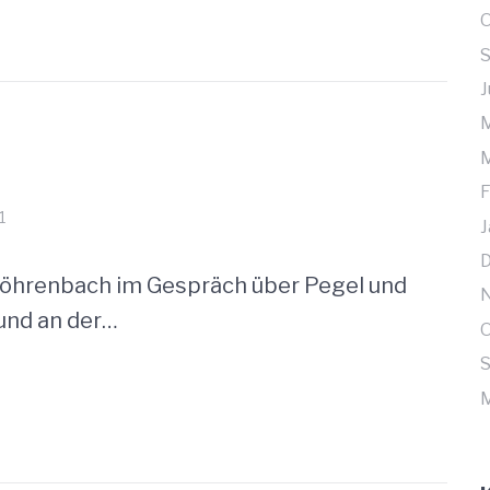
O
J
M
M
F
1
J
 Vöhrenbach im Gespräch über Pegel und
und an der…
O
M