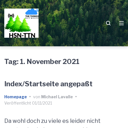
Zur
Zum
Zum
Hauptnavigation
Inhalt
Footer
springen
springen
springen
Tag:
1. November 2021
Index/Startseite angepaßt
Homepage
•
von
Michael Lavalle
•
Veröffentlicht
01/11/2021
Da wohl doch zu viele es leider nicht